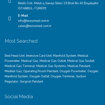
İkitelli Osb. Metal iş Sanayi Sitesi 19.Blok No:40 Başakşehir
İSTANBUL-TÜRKİYE
E-Mail
info@tecnomed.com.tr
sales@tecnomed.com.tr
Most Searched
Bed Head Unit
,
Intensive Care Unit
,
Manifold System
,
Medical
Flowmeter
,
Medical Gas
,
Medical Gas Outlet
,
Medical Gas Socket
,
Medical Gas Terminal
,
Medical Gas Systems
,
Medical Pendant
,
Medikal Gaz
,
Operating Room Pendant
,
Oxygen Flowmeter
,
Oxygen
Manifold System
,
Oxygen Outlet
,
Oxygen Terminal,
Suction
Regulator
,
Surgical Pendant
Social Media