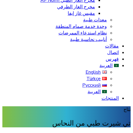
مخرج الغاز الطبي AF Norm
مخرج الغاز الطرفي
مقبس غاز إيفا
معدات طبية
وحدة خدمة صمام المنطقة
نظام استدعاء الممرضات
أنابيب نحاسية طبية
مقالات
اتصال
فهرس
العربية
English
Türkçe
Русский
العربية
المنتجات
نتاج
تي شيرت طبي من النحاس