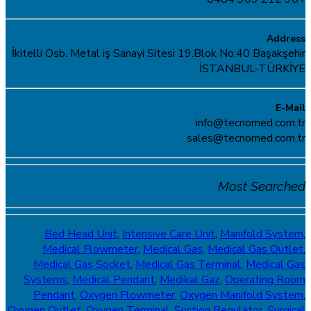
Address
İkitelli Osb. Metal iş Sanayi Sitesi 19.Blok No:40 Başakşehir
İSTANBUL-TÜRKİYE
E-Mail
info@tecnomed.com.tr
sales@tecnomed.com.tr
Most Searched
Bed Head Unit
,
Intensive Care Unit
,
Manifold System
,
Medical Flowmeter
,
Medical Gas
,
Medical Gas Outlet
,
Medical Gas Socket
,
Medical Gas Terminal
,
Medical Gas
Systems
,
Medical Pendant
,
Medikal Gaz
,
Operating Room
Pendant
,
Oxygen Flowmeter
,
Oxygen Manifold System
,
Oxygen Outlet
,
Oxygen Terminal,
Suction Regulator
,
Surgical