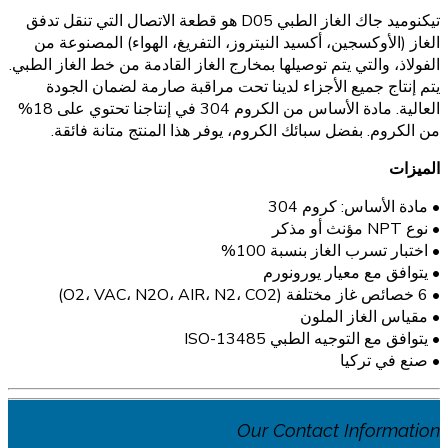
تيكنوميد جاك الغاز الطبي D05 هو قطعة الاتصال التي تنقل تدفق
الغاز (الأوكسجين، أكسيد النيتروز، التفريغ، الهواء) المصنوعة من
الفولاذ، والتي يتم توصيلها بمخارج الغاز القادمة من خط الغاز الطبي.
يتم إنتاج جميع الأجزاء لدينا تحت مراقبة صارمة لضمان الجودة
العالية. مادة الأساس من الكروم 304 في إنتاجنا تحتوي على 18%
من الكروم. بفضل سبائك الكروم، يوفر هذا المنتج متانة فائقة.
الميزات
• مادة الأساس: كروم 304
• نوع NPT مؤنث أو مذكر
• اختبار تسرب الغاز بنسبة 100%
• يتوافق مع معيار يورونورم
• 6 خصائص غاز مختلفة (O2، VAC، N2O، AIR، N2، CO2)
• مقياس الغاز الملون
• يتوافق مع التوجيه الطبي ISO-13485
• صنع في تركيا
Our Contact Information