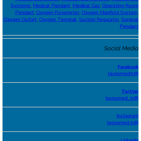
Systems
,
Medical Pendant
,
Medikal Gaz
,
Operating Room
Pendant
,
Oxygen Flowmeter
,
Oxygen Manifold System
,
Oxygen Outlet
,
Oxygen Terminal,
Suction Regulator
,
Surgical
Pendant
Social Media
Facebook
@tecnomedtr
Twitter
@tecnomed_tr
Instagram
@tecnomed.tr
Linkedin