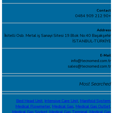
Contact
+90 212 909 0484
Address
İkitelli Osb. Metal iş Sanayi Sitesi 19.Blok No:40 Başakşehir
İSTANBUL-TÜRKİYE
E-Mail
info@tecnomed.com.tr
sales@tecnomed.com.tr
Most Searched
Bed Head Unit
,
Intensive Care Unit
,
Manifold System
,
Medical Flowmeter
,
Medical Gas
,
Medical Gas Outlet
,
Medical Gas Socket
,
Medical Gas Terminal
,
Medical Gas