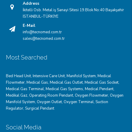
Address
İkitelli Osb. Metal iş Sanayi Sitesi 19.Blok No:40 Başakşehir
İSTANBUL-TÜRKİYE
E-Mail
info@tecnomed.com.tr
sales@tecnomed.com.tr
Most Searched
Bed Head Unit
,
Intensive Care Unit
,
Manifold System
,
Medical
Flowmeter
,
Medical Gas
,
Medical Gas Outlet
,
Medical Gas Socket
,
Medical Gas Terminal
,
Medical Gas Systems
,
Medical Pendant
,
Medikal Gaz
,
Operating Room Pendant
,
Oxygen Flowmeter
,
Oxygen
Manifold System
,
Oxygen Outlet
,
Oxygen Terminal,
Suction
Regulator
,
Surgical Pendant
Social Media