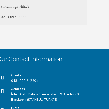
لأسئلتك حول منتجاتنا ؛
+90 538 097 64 02
Our Contact Information
Contact
+90 212 909 0484
Address
İkitelli Osb. Metal iş Sanayi Sitesi 19.Blok No:40
Başakşehir İSTANBUL-TÜRKİYE
E-Mail