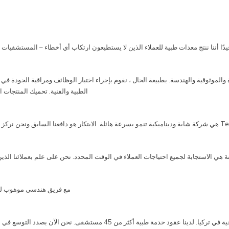
 على الجودة والموثوقية والهندسة. بطبيعة الحال ، نقوم بإجراء اختبار الوظائف ومراقبة الجو
الطبية والفنية. تحميك المنتجات الموثوقة من Tecnomed من إنفاق الكثير
ت مفيدة للمنتجات وفقًا لتعليقات العملاء.
قة هي الاستجابة لجميع احتياجات العملاء في الوقت المحدد. نحن على علم بعملائنا ال
مع فريق هندسي موهوب للغاية ، Tecnomed جاهزة لتخصيص أي منتج حسب ا