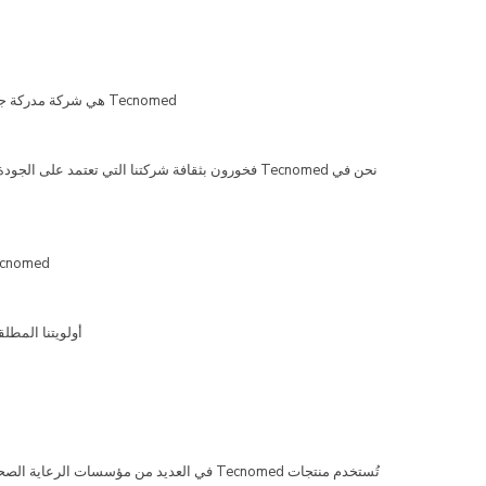
Tecnomed هي شركة مدركة جيدًا أننا ننتج معدات طبية للعملاء الذين لا يستطيعون ارتكاب أي أخطاء – المستشفيات الأكثر تطلبًا ، وأقسام الطوارئ ، ووحدات العناية المركزة حول العالم.
نحن في Tecnomed فخورون بثقافة شركتنا التي تعتمد
Tecnomed هي شركة شابة وديناميكية تنمو بسرعة هائلة. الابتكار هو دافعنا السابق ونحن نركز بشكل كبير على تقديم ميزا
أولويتنا المطل
تُستخدم منتجات Tecnomed في العديد من مؤسسات الرعاية الصحية في تركيا. لدينا عقود خدمة طبية أكثر من 45 مستشفى. نحن الآن بصدد التوسع في العالم خاصة في الشرق الأوسط ، غرب ووسط آسيا ، أوروبا الشرقية.