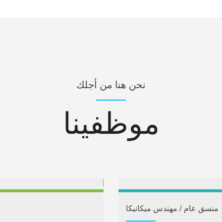
نحن هنا من أجلك
موظفينا
منسق عام / مهندس ميكانيكا