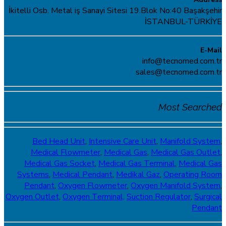
İkitelli Osb. Metal iş Sanayi Sitesi 19.Blok No:40 Başakşehir
İSTANBUL-TÜRKİYE
E-Mail
info@tecnomed.com.tr
sales@tecnomed.com.tr
Most Searched
Bed Head Unit
,
Intensive Care Unit
,
Manifold System
,
Medical Flowmeter
,
Medical Gas
,
Medical Gas Outlet
,
Medical Gas Socket
,
Medical Gas Terminal
,
Medical Gas
Systems
,
Medical Pendant
,
Medikal Gaz
,
Operating Room
Pendant
,
Oxygen Flowmeter
,
Oxygen Manifold System
,
Oxygen Outlet
,
Oxygen Terminal,
Suction Regulator
,
Surgical
Pendant