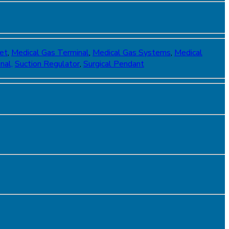
et
,
Medical Gas Terminal
,
Medical Gas Systems
,
Medical
nal,
Suction Regulator
,
Surgical Pendant