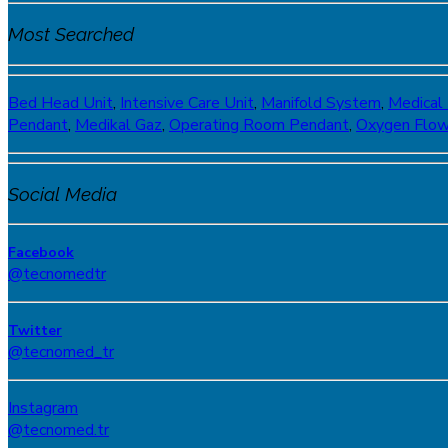
Most Searched
Bed Head Unit
,
Intensive Care Unit
,
Manifold System
,
Medical
Pendant
,
Medikal Gaz
,
Operating Room Pendant
,
Oxygen Flo
Social Media
Facebook
@tecnomedtr
Twitter
@tecnomed_tr
Instagram
@tecnomed.tr