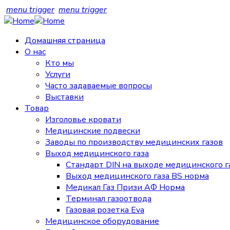
menu trigger
menu trigger
Домашняя страница
О нас
Кто мы
Услуги
Часто задаваемые вопросы
Выставки
Товар
Изголовье кровати
Медицинские подвески
Заводы по производству медицинских газов
Выход медицинского газа
Стандарт DIN на выходе медицинского г
Выход медицинского газа BS норма
Медикал Газ Призи АФ Норма
Терминал газоотвода
Газовая розетка Eva
Медицинское оборудование