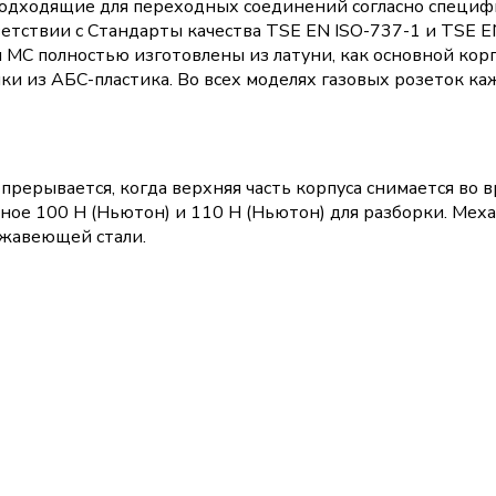
 подходящие для переходных соединений согласно спец
етствии с Стандарты качества TSE EN ISO-737-1 и TSE E
MC полностью изготовлены из латуни, как основной корпу
ышки из АБС-пластика. Во всех моделях газовых розеток каж
 прерывается, когда верхняя часть корпуса снимается во
ьное 100 Н (Ньютон) и 110 Н (Ньютон) для разборки. Ме
жавеющей стали.