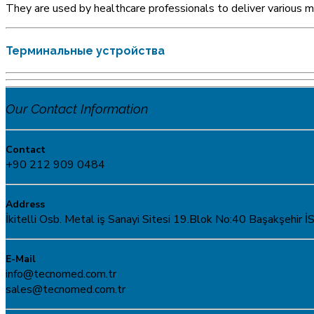
They are used by healthcare professionals to deliver various m
Терминальные устройства
Our Contact Information
Contact
+90 212 909 0484
Address
İkitelli Osb. Metal iş Sanayi Sitesi 19.Blok No:40 Başakşeh
E-Mail
info@tecnomed.com.tr
sales@tecnomed.com.tr