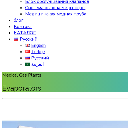
Блок обслуживания клапанов
Система вызова медсестры
Медицинская медная труба
блог
Контакт
КАТАЛОГ
Русский
English
Türkçe
Русский
العربية
Medical Gas Plants
Evaporators