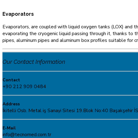
Evaporators
Evaporators, are coupled with liquid oxygen tanks (LOX) and th
evaporating the cryogenic liquid passing through it, thanks to
pipes, aluminum pipes and aluminum box profiles suitable for c
Our Contact Information
Contact
+90 212 909 0484
Address
İkitelli Osb. Metal iş Sanayi Sitesi 19.Blok No:40 Başakşeh
E-Mail
info@tecnomed.com.tr