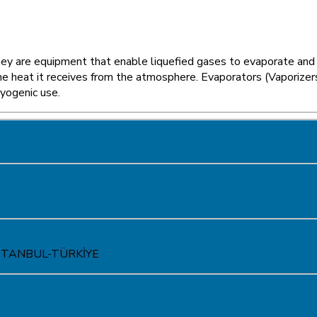
ey are equipment that enable liquefied gases to evaporate and be
 the heat it receives from the atmosphere. Evaporators (Vaporiz
ryogenic use.
ir İSTANBUL-TÜRKİYE