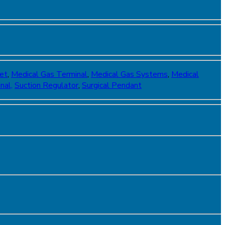
et
,
Medical Gas Terminal
,
Medical Gas Systems
,
Medical
nal,
Suction Regulator
,
Surgical Pendant