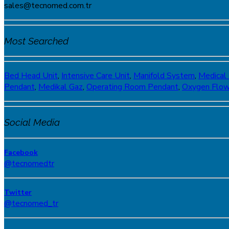
sales@tecnomed.com.tr
Most Searched
Bed Head Unit
,
Intensive Care Unit
,
Manifold System
,
Medical
Pendant
,
Medikal Gaz
,
Operating Room Pendant
,
Oxygen Flo
Social Media
Facebook
@tecnomedtr
Twitter
@tecnomed_tr