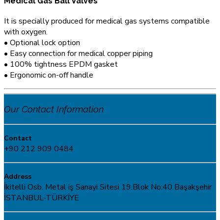
Medical Gas Ball Valves
It is specially produced for medical gas systems compatible
with oxygen.
• Optional lock option
• Easy connection for medical copper piping
• 100% tightness EPDM gasket
• Ergonomic on-off handle
Our Contact Information
Contact
+90 212 909 0484
Address
İkitelli Osb. Metal iş Sanayi Sitesi 19.Blok No:40 Başakşehir
İSTANBUL-TÜRKİYE