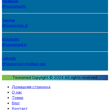
Facebook
@tecnomedtr
Twitter
@tecnomed_tr
Instagram
@tecnomed.tr
Linkedin
@tecnomed-medikal-gaz
Tecnomed Copyright © 2024
All rights reserved.
Домашняя страница
О нас
Товар
блог
Контакт