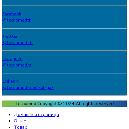
Facebook
@tecnomedtr
Twitter
@tecnomed_tr
Instagram
@tecnomed.tr
Linkedin
@tecnomed-medikal-gaz
Tecnomed Copyright © 2024
All rights reserved.
Домашняя страница
О нас
Товар