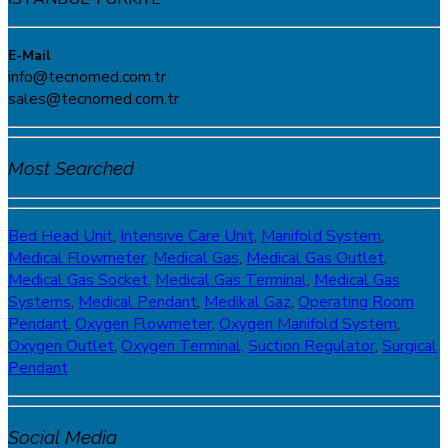
E-Mail
info@tecnomed.com.tr
sales@tecnomed.com.tr
Most Searched
Bed Head Unit
,
Intensive Care Unit
,
Manifold System
,
Medical Flowmeter
,
Medical Gas
,
Medical Gas Outlet
,
Medical Gas Socket
,
Medical Gas Terminal
,
Medical Gas
Systems
,
Medical Pendant
,
Medikal Gaz
,
Operating Room
Pendant
,
Oxygen Flowmeter
,
Oxygen Manifold System
,
Oxygen Outlet
,
Oxygen Terminal,
Suction Regulator
,
Surgical
Pendant
Social Media