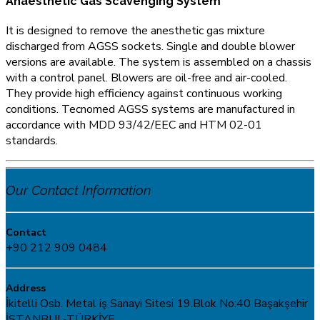
Anaesthetic Gas Scavenging System
It is designed to remove the anesthetic gas mixture
discharged from AGSS sockets. Single and double blower
versions are available. The system is assembled on a chassis
with a control panel. Blowers are oil-free and air-cooled.
They provide high efficiency against continuous working
conditions. Tecnomed AGSS systems are manufactured in
accordance with MDD 93/42/EEC and HTM 02-01
standards.
Our Contact Information
Contact
+90 212 909 0484
Address
İkitelli Osb. Metal iş Sanayi Sitesi 19.Blok No:40 Başakşehir
İSTANBUL-TÜRKİYE