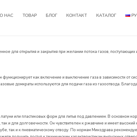
О НАС
ТОВАР
БЛОГ
КОНТАКТ
КАТАЛОГ
Р
нное для открытия и закрытия при желании потока газов, поступающих 
Он функционирует как включение и выключение газа в зависимости от си
газовые домкраты используются для подачи газа из газоотвода. Благод
 латуни или пластиковых форм для литья под давлением. В основном кор
, так и для долговечности. Он чувствителен к ржавчине и имеет высок
рубе, так и к пневматическому отводу. По нормам Минздрава рекомендуе
можете получить доступ к техническим характеристикам выпускных отвер