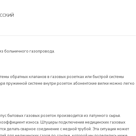
УССКИЙ
English
Türkçe
Русский
из больничного газопровода.
العربية
стемы обратных клапанов в газовых розетках или быстрой системы
аря пружинной системе внутри розеток абонентские вилки можно легко
пус бытовых газовых розеток производится из латунного сырья.
ий коэффициент износа. Штуцеры подключения медицинских газовых
тся делать сварное соединение с медной трубой. Эта ситуация может
стий для медицинских газов по ссылке, которой мы поделились ниже.