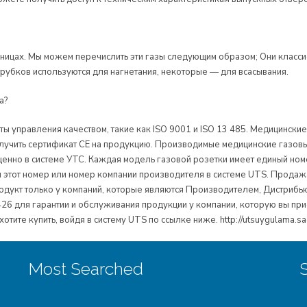
ницах. Мы можем перечислить эти газы следующим образом; Они классиф
атрубков используются для нагнетания, некоторые — для всасывания.
а?
 управления качеством, такие как ISO 9001 и ISO 13 485. Медицинские
лучить сертификат СЕ на продукцию. Производимые медицинские газо
 в системе УТС. Каждая модель газовой розетки имеет единый номер
я этот номер или номер компании производителя в системе UTS. Продажа
родукт только у компаний, которые являются Производителем, Дистрибь
426 для гарантии и обслуживания продукции у компании, которую вы пр
ите купить, войдя в систему UTS по ссылке ниже. http://utsuygulama.sag
Most Searched