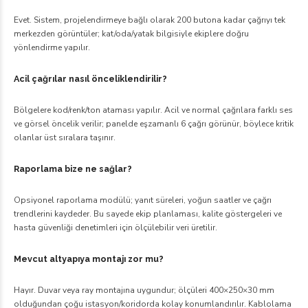
Evet. Sistem, projelendirmeye bağlı olarak 200 butona kadar çağrıyı tek
merkezden görüntüler; kat/oda/yatak bilgisiyle ekiplere doğru
yönlendirme yapılır.
Acil çağrılar nasıl önceliklendirilir?
Bölgelere kod/renk/ton ataması yapılır. Acil ve normal çağrılara farklı ses
ve görsel öncelik verilir; panelde eşzamanlı 6 çağrı görünür, böylece kritik
olanlar üst sıralara taşınır.
Raporlama bize ne sağlar?
Opsiyonel raporlama modülü; yanıt süreleri, yoğun saatler ve çağrı
trendlerini kaydeder. Bu sayede ekip planlaması, kalite göstergeleri ve
hasta güvenliği denetimleri için ölçülebilir veri üretilir.
Mevcut altyapıya montajı zor mu?
Hayır. Duvar veya ray montajına uygundur; ölçüleri 400×250×30 mm
olduğundan çoğu istasyon/koridorda kolay konumlandırılır. Kablolama