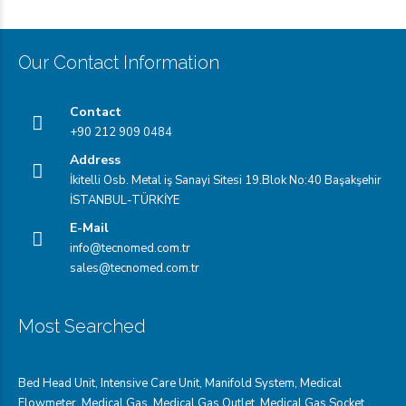
Our Contact Information
Contact
+90 212 909 0484
Address
İkitelli Osb. Metal iş Sanayi Sitesi 19.Blok No:40 Başakşehir
İSTANBUL-TÜRKİYE
E-Mail
info@tecnomed.com.tr
sales@tecnomed.com.tr
Most Searched
Bed Head Unit
,
Intensive Care Unit
,
Manifold System
,
Medical
Flowmeter
,
Medical Gas
,
Medical Gas Outlet
,
Medical Gas Socket
,