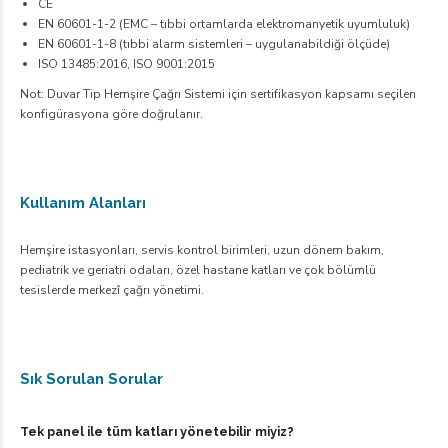
CE
EN 60601-1-2 (EMC – tıbbi ortamlarda elektromanyetik uyumluluk)
EN 60601-1-8 (tıbbi alarm sistemleri – uygulanabildiği ölçüde)
ISO 13485:2016, ISO 9001:2015
Not: Duvar Tip Hemşire Çağrı Sistemi için sertifikasyon kapsamı seçilen
konfigürasyona göre doğrulanır.
Kullanım Alanları
Hemşire istasyonları, servis kontrol birimleri, uzun dönem bakım,
pediatrik ve geriatri odaları, özel hastane katları ve çok bölümlü
tesislerde merkezî çağrı yönetimi.
Sık Sorulan Sorular
Tek panel ile tüm katları yönetebilir miyiz?