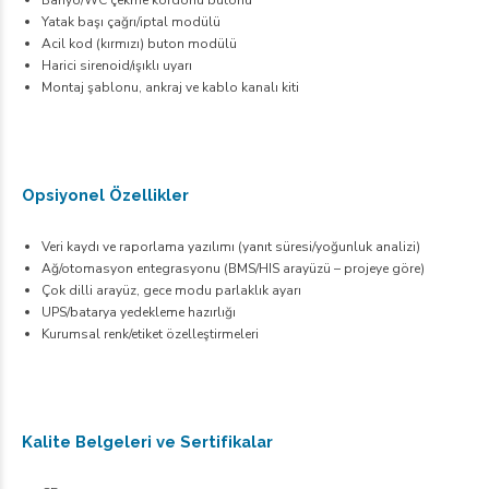
Banyo/WC çekme kordonu butonu
Yatak başı çağrı/iptal modülü
Acil kod (kırmızı) buton modülü
Harici sirenoid/ışıklı uyarı
Montaj şablonu, ankraj ve kablo kanalı kiti
Opsiyonel Özellikler
Veri kaydı ve raporlama yazılımı (yanıt süresi/yoğunluk analizi)
Ağ/otomasyon entegrasyonu (BMS/HIS arayüzü – projeye göre)
Çok dilli arayüz, gece modu parlaklık ayarı
UPS/batarya yedekleme hazırlığı
Kurumsal renk/etiket özelleştirmeleri
Kalite Belgeleri ve Sertifikalar