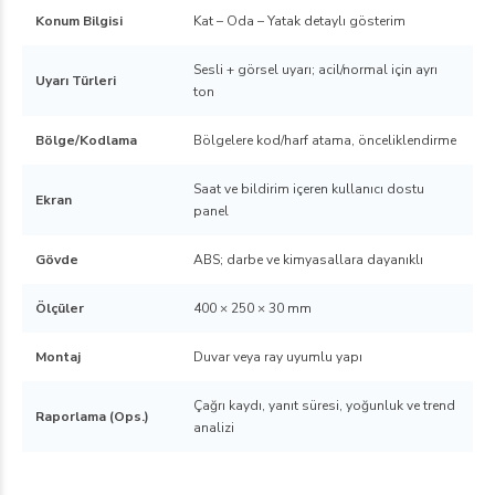
Konum Bilgisi
Kat – Oda – Yatak detaylı gösterim
Sesli + görsel uyarı; acil/normal için ayrı
Uyarı Türleri
ton
Bölge/Kodlama
Bölgelere kod/harf atama, önceliklendirme
Saat ve bildirim içeren kullanıcı dostu
Ekran
panel
Gövde
ABS; darbe ve kimyasallara dayanıklı
Ölçüler
400 × 250 × 30 mm
Montaj
Duvar veya ray uyumlu yapı
Çağrı kaydı, yanıt süresi, yoğunluk ve trend
Raporlama (Ops.)
analizi