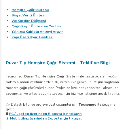
Hemşire Çağrı Butonu
Sinyal Verici Ünitesi
Wc Kordon Düğmesi
Çağrı Kayıt Ünitesi ve Yazılımı
Yalnızca Kablolu Ahizeyi Arayın
Kapı Üzeri Uyarı Lambası
Duvar Tip Hemşire Çağrı Sistemi – Teklif ve Bilgi
Tecnomed,
Duvar Tip Hemşire Çağrı Sistemi
ile hasta odaları, yoğun
bakım alanları ve kliniklerde hızlı, düzenli ve güvenilir iletişim sağlayan
modern çağrı çözümleri sunar. Projenize özel hat kapasitesi, aksesuar
seçenekleri ve entegrasyon altyapısı için bizimle iletişime geçebilirsiniz.
👉 Detaylı bilgi ve projeye özel çözümler için
Tecnomed
ile iletişime
geçin.
🖥️
PC / Laptop üzerinden E-posta için tıklayın.
📱
Mobil cihaz üzerinden E-posta için tıklayın.