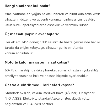
Hangi alanlarda kullanılır?
Ameliyathaneler, yoğun bakım üniteleri ve hibrit odalarda kritik
cihazların düzenli ve güvenli konumlandırılması için idealdir;
uzun süreli operasyonlarda esneklik ve verimlilik sunar.
Üç mafsallı yapının avantajları?
Her eklem 345° döner; 180° salınım ile hasta çevresinde her iki
tarafa da erişim kolaylaşır, cihazlar geniş bir alanda
konumlandırılabilir.
Motorlu kaldırma sistemi nasıl çalışır?
50–75 cm aralığında dikey hareket sunar; cihazların yüksekliği
ameliyat sırasında hızlı ve hassas biçimde ayarlanabilir.
Gaz ve elektrik modülleri neleri kapsar?
Standart: oksijen, vakum, medikal hava (4/7 bar). Opsiyonel:
N₂O, AGSS. Elektrikte standart/izole prizler, düşük voltaj
bağlantıları ve RJ45 veri portları.