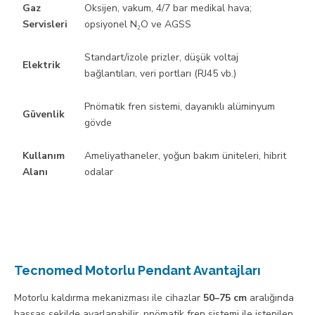
Gaz
Oksijen, vakum, 4/7 bar medikal hava;
Servisleri
opsiyonel N₂O ve AGSS
Standart/izole prizler, düşük voltaj
Elektrik
bağlantıları, veri portları (RJ45 vb.)
Pnömatik fren sistemi, dayanıklı alüminyum
Güvenlik
gövde
Kullanım
Ameliyathaneler, yoğun bakım üniteleri, hibrit
Alanı
odalar
Tecnomed Motorlu Pendant Avantajları
Motorlu kaldırma mekanizması ile cihazlar
50–75 cm
aralığında
hassas şekilde ayarlanabilir, pnömatik fren sistemi ile istenilen